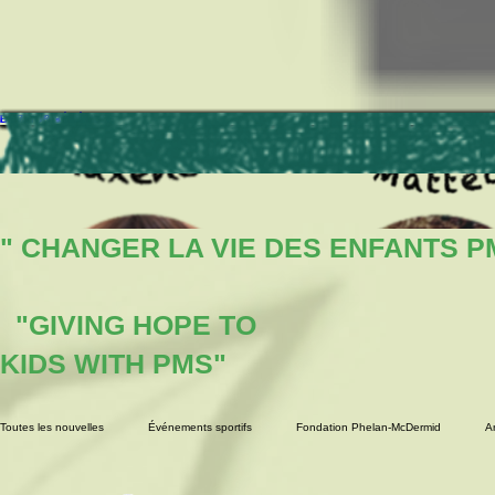
DEVENIR MEMBRE
DEVENIR PARRAIN
DEVENIR BÉNÉVOLE
DEVENIR SPONSOR
FAIRE UN DON
BOUTIQUE
" CHANGER LA VIE DES ENFANTS P
"GIVING HOPE TO
KIDS WITH PMS"
Toutes les nouvelles
Événements sportifs
Fondation Phelan-McDermid
A