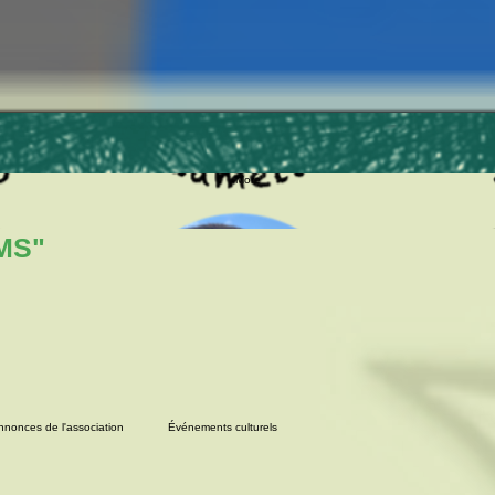
More
MS"
nnonces de l'association
Événements culturels