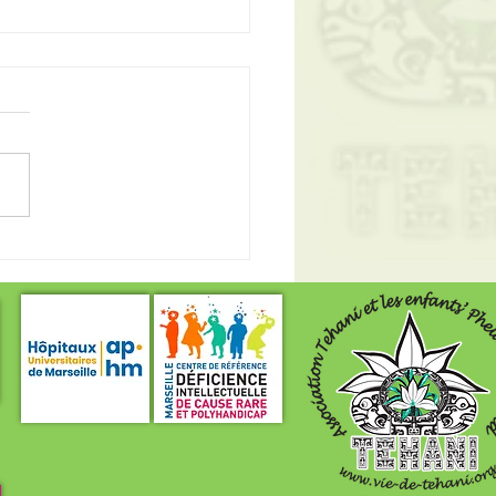
ez-vous au 7ème
noi de Badminton du Club
ix Fours