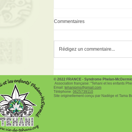
Commentaires
Bads à Six-Fours
Rédigez un commentaire...
© 2022 FRANCE - Syndrome Phelan-McDermi
Association française: "Tehani et les enfants P
Email:
tehanipms@gmail.com
Téléphone:
0625739110
Site originellement conçu par Nadège et Tama B