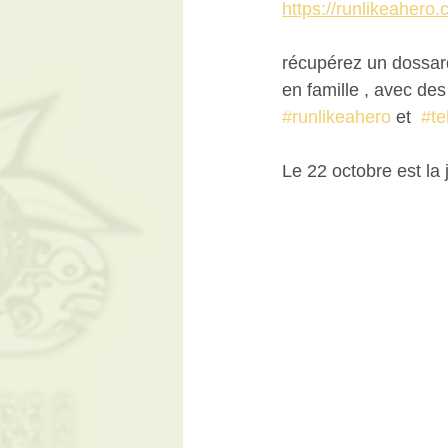
https://runlikeahero.
récupérez un dossard
en famille , avec des
#runlikeahero
 et  
#t
Le 22 octobre est la