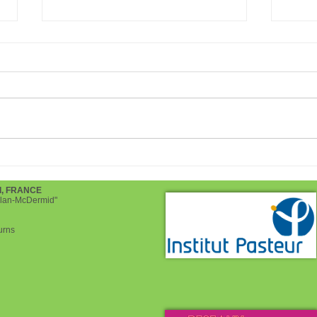
Trail de la journée des
Rend
bléssés , organisé par le 1er
tour
RCA à Canjuers
de S
d, FRANCE
helan-McDermid"
urns