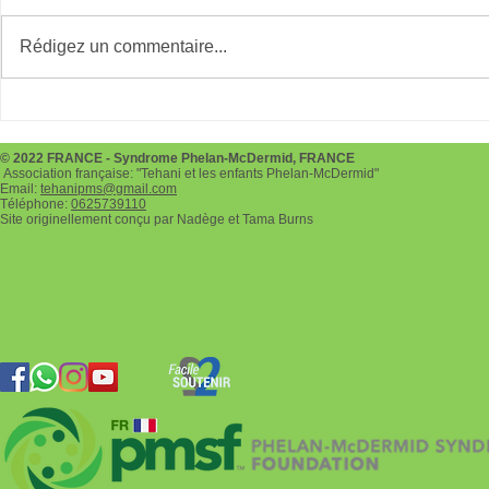
RunlikeaHero
Bads à Six-
Rédigez un commentaire...
© 2022 FRANCE - Syndrome Phelan-McDermid, FRANCE
Association française: "Tehani et les enfants Phelan-McDermid"
Email:
tehanipms@gmail.com
Téléphone:
0625739110
Site originellement conçu par Nadège et Tama Burns