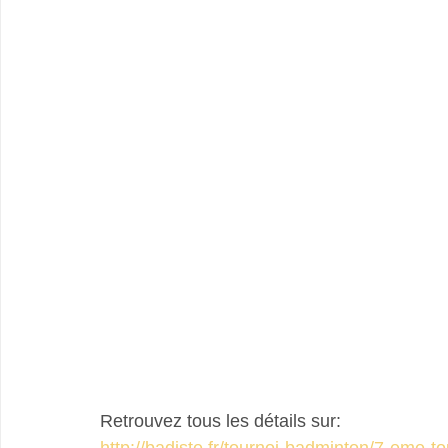
Retrouvez tous les détails sur:
http://badiste.fr/tournoi-badminton/7-eme-t