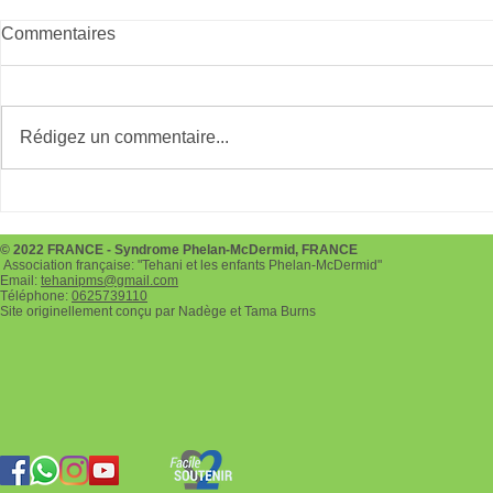
Commentaires
RunlikeaHero
Bads à Six-
Rédigez un commentaire...
© 2022 FRANCE - Syndrome Phelan-McDermid, FRANCE
Association française: "Tehani et les enfants Phelan-McDermid"
Email:
tehanipms@gmail.com
Téléphone:
0625739110
Site originellement conçu par Nadège et Tama Burns