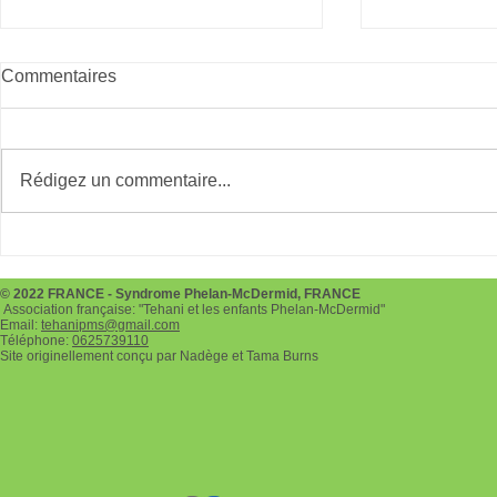
Commentaires
Giving Tues
Rédigez un commentaire...
Téléthon le 3 et 4 décembre
2022
© 2022 FRANCE - Syndrome Phelan-McDermid, FRANCE
Association française: "Tehani et les enfants Phelan-McDermid"
Email:
tehanipms@gmail.com
Téléphone:
0625739110
Site originellement conçu par Nadège et Tama Burns