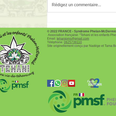
Rédigez un commentaire...
Téléthon le 3 et 4 décembre
2022
© 2022 FRANCE - Syndrome Phelan-McDermi
Association française: "Tehani et les enfants P
Email:
tehanipms@gmail.com
Téléphone:
0625739110
Site originellement conçu par Nadège et Tama B