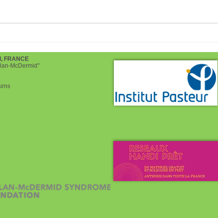
Bonne rentrée à tous!
Choco
pour
d, FRANCE
helan-McDermid"
urns