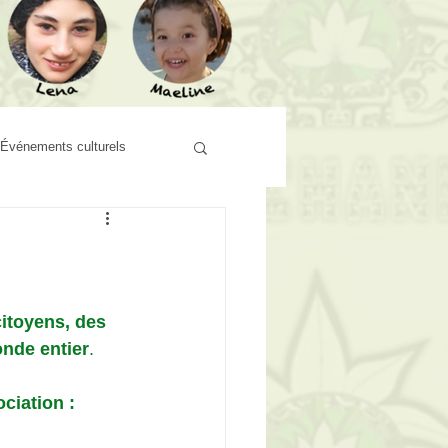
Événements culturels
citoyens, des 
onde entier
.
ciation :