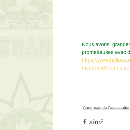
Nous avons  grandeme
prometteuses avec de
https://www.helloass
mcdermid/formulaire
Annonces de l'associatio