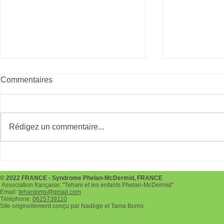
Commentaires
RunlikeaHero
Bads à Six-
Rédigez un commentaire...
© 2022 FRANCE - Syndrome Phelan-McDermid, FRANCE
Association française: "Tehani et les enfants Phelan-McDermid"
Email:
tehanipms@gmail.com
Téléphone:
0625739110
Site originellement conçu par Nadège et Tama Burns