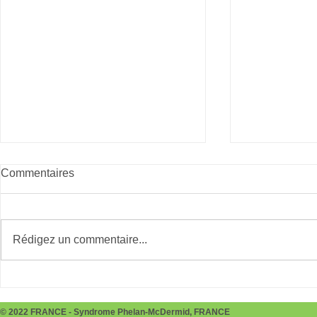
Commentaires
Giving Tues
Rédigez un commentaire...
Téléthon le 3 et 4 décembre
2022
© 2022 FRANCE - Syndrome Phelan-McDermid, FRANCE