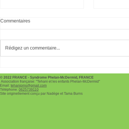
Commentaires
Giving Tues
Rédigez un commentaire...
Téléthon le 3 et 4 décembre
2022
© 2022 FRANCE - Syndrome Phelan-McDermid, FRANCE
Association française: "Tehani et les enfants Phelan-McDermid"
Email:
tehanipms@gmail.com
Téléphone:
0625739110
Site originellement conçu par Nadège et Tama Burns