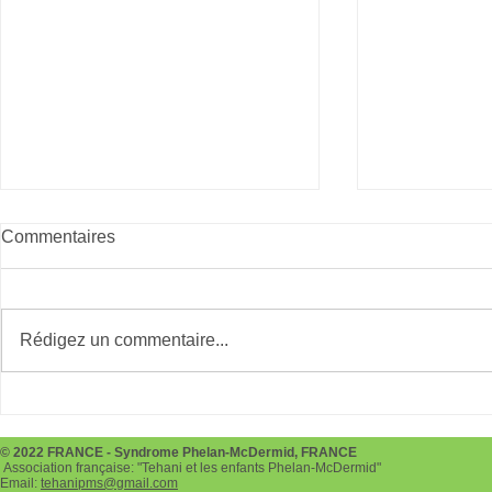
Commentaires
Giving Tues
Rédigez un commentaire...
Téléthon le 3 et 4 décembre
2022
© 2022 FRANCE - Syndrome Phelan-McDermid, FRANCE
Association française: "Tehani et les enfants Phelan-McDermid"
Email:
tehanipms@gmail.com