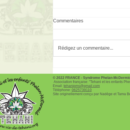
Commentaires
Rédigez un commentaire...
Téléthon le 3 et 4 décembre
2022
© 2022 FRANCE - Syndrome Phelan-McDermi
Association française: "Tehani et les enfants P
Email:
tehanipms@gmail.com
Téléphone:
0625739110
Site originellement conçu par Nadège et Tama B