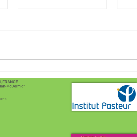
Chocolaterie d'Alex Olivier
Tomb
pour les fêtes de Pâques
2022
d, FRANCE
helan-McDermid"
urns