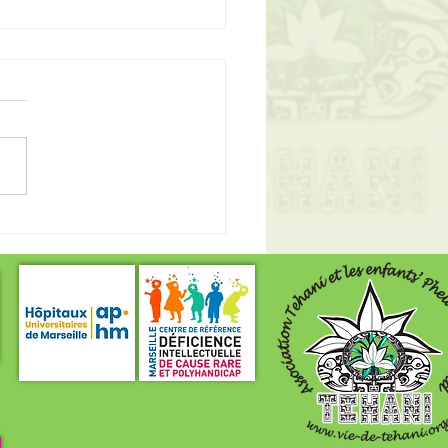
ola du Rotary Gémenos
!