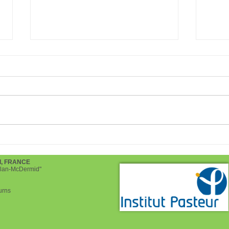
Chocolaterie d'Alex Olivier
Tomb
pour les fêtes de Pâques
2022
d, FRANCE
helan-McDermid"
urns