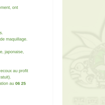
ment, ont 
s.
 de maquillage.
e, japonaise, 
ecoux au profit 
tuit). 
ation au 
06 25 