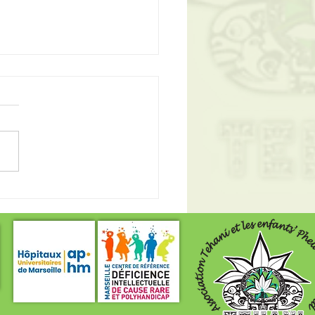
ola du Rotary Gémenos
!