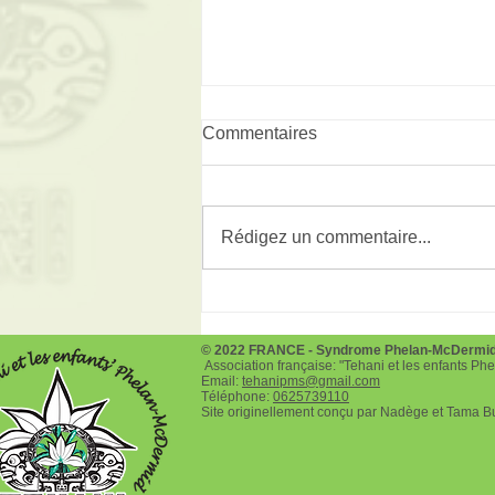
Commentaires
Rédigez un commentaire...
Téléthon le 3 et 4 décembre
2022
© 2022 FRANCE - Syndrome Phelan-McDermi
Association française: "Tehani et les enfants P
Email:
tehanipms@gmail.com
Téléphone:
0625739110
Site originellement conçu par Nadège et Tama B