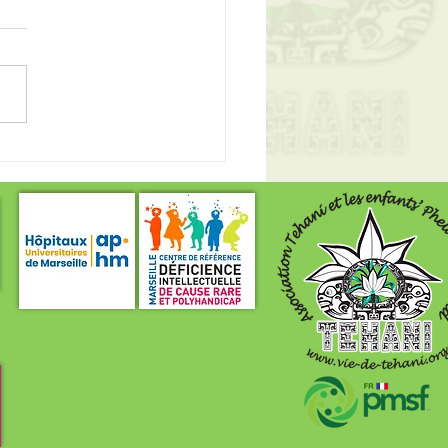
i au club de Bads de Six-
s