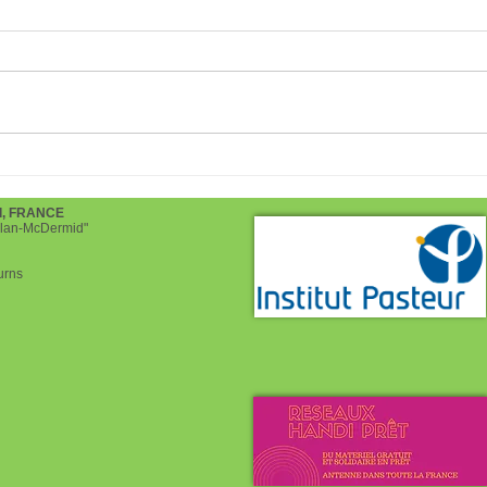
Le 12 mars 2026 à St
Merc
Maximin la sainte Baume (83)
Four
Qui brille au combat de
d, FRANCE
helan-McDermid"
Joséphine Japy
urns