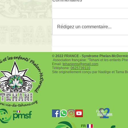
Rédigez un commentaire...
14 mai 2026 La cannetoise
en Joëlette
© 2022 FRANCE - Syndrome Phelan-McDermi
Association française: "Tehani et les enfants P
Email:
tehanipms@gmail.com
Téléphone:
0625739110
Site originellement conçu par Nadège et Tama B