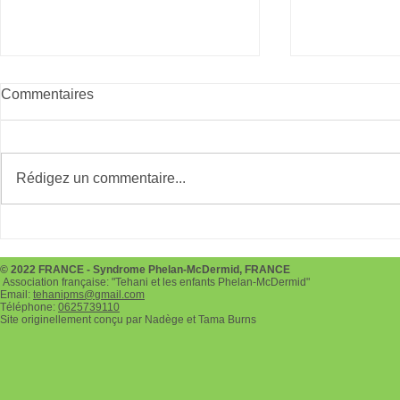
Commentaires
Rédigez un commentaire...
Téléthon le 3 et 4 décembre
Chocolaterie
2022
pour les fê
© 2022 FRANCE - Syndrome Phelan-McDermid, FRANCE
Association française: "Tehani et les enfants Phelan-McDermid"
Email:
tehanipms@gmail.com
Téléphone:
0625739110
Site originellement conçu par Nadège et Tama Burns