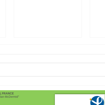
Chocolaterie d'Alex Olivier
Tomb
pour les fêtes de Pâques
2022
d, FRANCE
helan-McDermid"