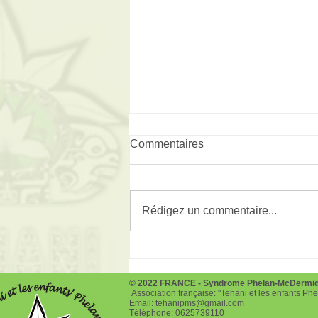
Commentaires
Rédigez un commentaire...
Téléthon le 3 et 4 décembre
2022
© 2022 FRANCE - Syndrome Phelan-McDermi
Association française: "Tehani et les enfants P
Email:
tehanipms@gmail.com
Téléphone:
0625739110