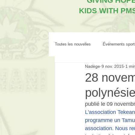
"GIVING HOP
KIDS WITH PM
Toutes les nouvelles
Événements sport
Nadège
9 nov. 2015
1 min
28 novem
polynési
publié le 09 novemb
L'association Tekean
programme un Tamure 
association. Nous re