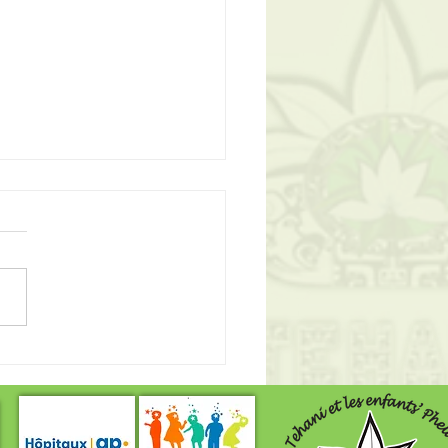
ola du Rotary Gémenos
!