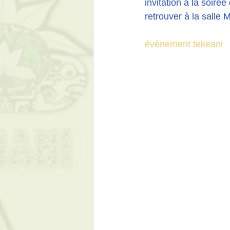
invitation à la soiré
retrouver à la salle
évènement tekeani