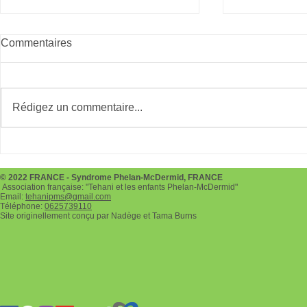
Commentaires
Giving Tues
Rédigez un commentaire...
Téléthon le 3 et 4 décembre
2022
© 2022 FRANCE - Syndrome Phelan-McDermid, FRANCE
Association française: "Tehani et les enfants Phelan-McDermid"
Email:
tehanipms@gmail.com
Téléphone:
0625739110
Site originellement conçu par Nadège et Tama Burns