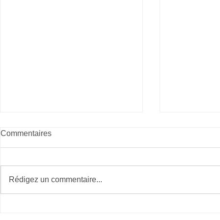
Commentaires
Rédigez un commentaire...
Téléthon le 3 et 4 décembre
Chocolaterie
2022
pour les fê