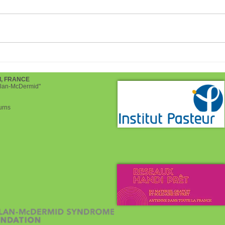
Giving Tuesday
Bonn
d, FRANCE
helan-McDermid"
urns