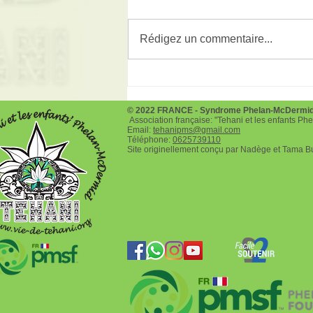
Rédigez un commentaire...
Téléthon le 3 et 4 décembre
2022
© 2022 FRANCE - Syndrome Phelan-McDermi
Association française: "Tehani et les enfants P
Email:
tehanipms@gmail.com
Téléphone:
0625739110
Site originellement conçu par Nadège et Tama B