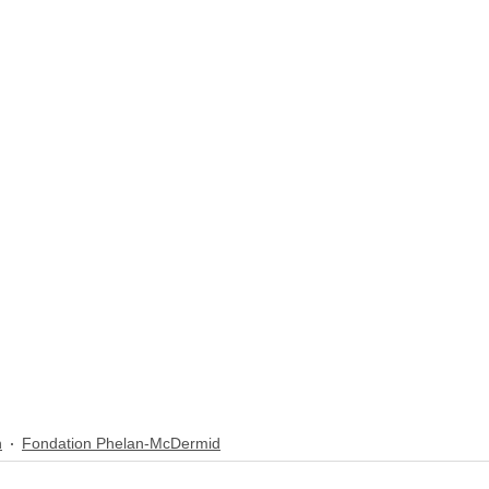
n
Fondation Phelan-McDermid