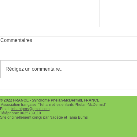
Commentaires
Rédigez un commentaire...
Téléthon le 3 et 4 décembre
Chocolaterie
2022
pour les fê
© 2022 FRANCE - Syndrome Phelan-McDermid, FRANCE
Association française: "Tehani et les enfants Phelan-McDermid"
Email:
tehanipms@gmail.com
Téléphone:
0625739110
Site originellement conçu par Nadège et Tama Burns