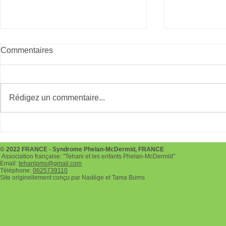
Commentaires
Giving Tues
Rédigez un commentaire...
Téléthon le 3 et 4 décembre
2022
© 2022 FRANCE - Syndrome Phelan-McDermid, FRANCE
Association française: "Tehani et les enfants Phelan-McDermid"
Email:
tehanipms@gmail.com
Téléphone:
0625739110
Site originellement conçu par Nadège et Tama Burns