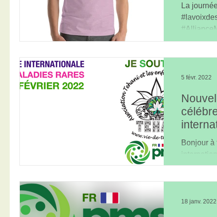
La journée
#lavoixde
#AllianceM
février 202
5 févr. 2022
Nouvell
célébre
interna
rares 
Bonjour à 
internatio
2022, nous
boutique e
18 janv. 2022