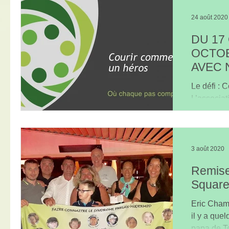
24 août 2020
DU 17
OCTOB
AVEC 
TOUS 
Le défi :
L’associa
organise 
semaine du
3 août 2020
Remise
Squar
Eric Champ
il y a que
papa de Te