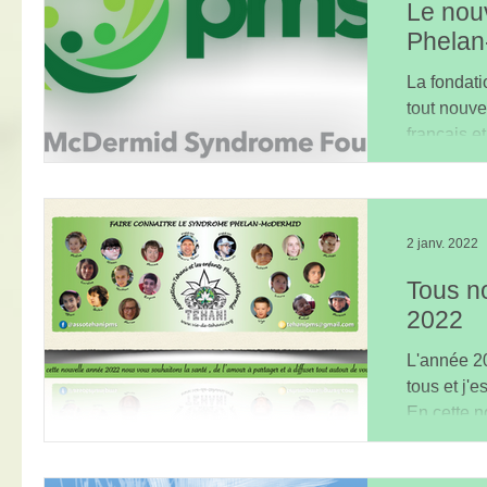
Le nou
Phela
La fondat
tout nouve
français e
nouvelles.
2 janv. 2022
Tous n
2022
L'année 20
tous et j'e
En cette n