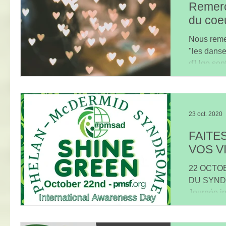
Remerc
du coe
Nous reme
"les danse
d'Ugo son
(voir...
23 oct. 2020
FAITE
VOS V
22 OCTO
DU SYNDR
Journée in
internation