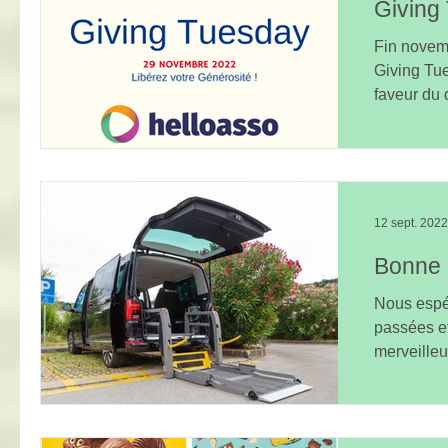
Giving
Fin novemb
Giving Tu
faveur du 
familles,...
12 sept. 2022
Bonne r
Nous espé
passées e
merveilleu
commençon