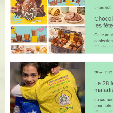
1 mars 2022
Chocola
les fê
Cette anné
confection
Célébrez l
2022...
28 févr. 2022
Le 28 f
maladi
La journée
pour notre
Phelan-McD