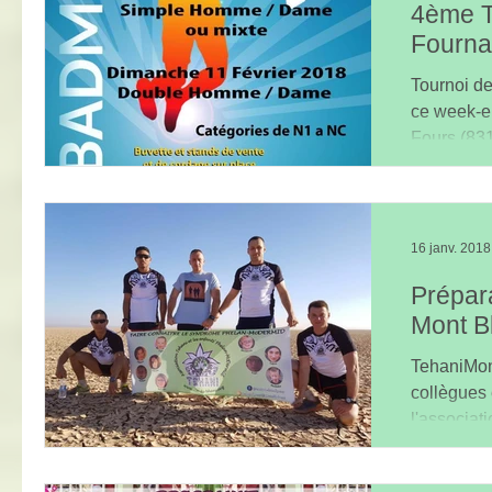
4ème To
Fourna
Tournoi d
ce week-en
Fours (83
stade....
16 janv. 2018
Prépara
Mont B
TehaniMon
collègues 
l'associati