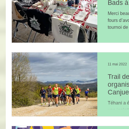
Bads à
Merci bea
fours d’avoir accueilli
tournoi de 
11 mai 2022
Trail d
organi
Canjue
Téhani a ét
une joelet
émotion su
Tama...