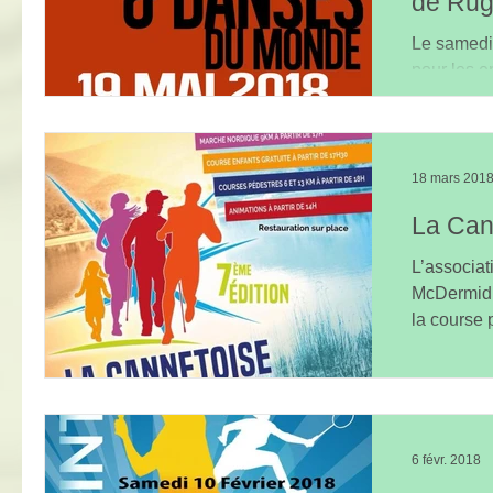
de Ru
Le samedi
pour les 
end caritat
18 mars 201
La Can
L’associat
McDermid p
la course 
aura...
6 févr. 2018