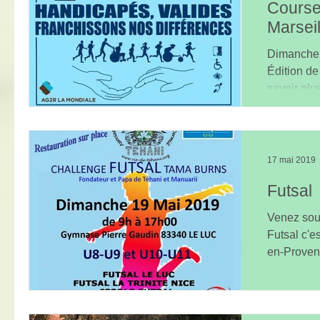
Course
Marseil
Dimanche 
Édition de
savoir plu
descendron
17 mai 2019
Futsal
Venez sout
Futsal c'e
en-Provenc
snack...