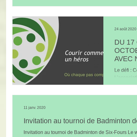
24 août 2020
DU 17
OCTOB
AVEC 
TOUS 
Le défi :
L’associa
organise 
semaine du
11 janv. 2020
Invitation au tournoi de Badminton 
Invitation au tournoi de Badminton de Six-Fours Le 